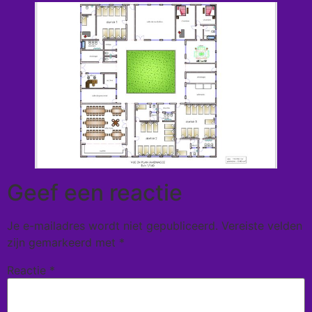
Geef een reactie
Je e-mailadres wordt niet gepubliceerd.
Vereiste velden
zijn gemarkeerd met
*
Reactie
*